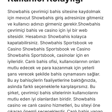
Showbahis çevrimiçi bahis sitesine kaydolmak
için mevcut Showbahis giriş adresinize gitmeniz
ve kullanıcı adınızı girmeniz gerekir.Showbahis
çevrimiçi bahis ve casino için iyi bir web
sitesidir. Hesabınızı Showbahis kolayca
kapatabilirsiniz. Showbahis Sportsbook ve
Casino Showbahis Sportsbook ve Casino
Showbahis Sportsbook, casinolar için en
iyileridir. Canlı bahis ofisi, kullanıcılarının onları
mutlu edecek ve para kazanmak için yeterli
şans verecek şekilde bahis oynamasını sağlar.
Bu ay bahisçilerin faaliyetlerine baktığınızda,
aslında farklı seçeneklerle karşılaşırsınız. Bu
şirket, çevrimiçi bahis sitelerinin kullanıcılarını
mutlu eden iyi olanlardan biridir. Showbahis
casino ve canlı casino hizmetleri, bu siteyi öne
çıkaran önemli seçeneklerdir. Canlı bahis yapan