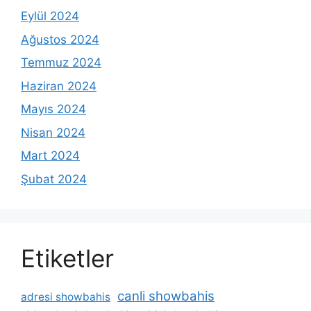
Eylül 2024
Ağustos 2024
Temmuz 2024
Haziran 2024
Mayıs 2024
Nisan 2024
Mart 2024
Şubat 2024
Etiketler
canli showbahis
adresi showbahis