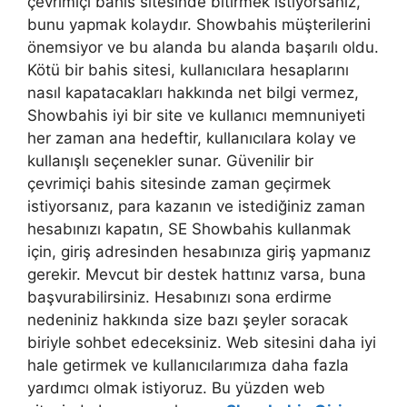
çevrimiçi bahis sitesinde bitirmek istiyorsanız,
bunu yapmak kolaydır. Showbahis müşterilerini
önemsiyor ve bu alanda bu alanda başarılı oldu.
Kötü bir bahis sitesi, kullanıcılara hesaplarını
nasıl kapatacakları hakkında net bilgi vermez,
Showbahis iyi bir site ve kullanıcı memnuniyeti
her zaman ana hedeftir, kullanıcılara kolay ve
kullanışlı seçenekler sunar. Güvenilir bir
çevrimiçi bahis sitesinde zaman geçirmek
istiyorsanız, para kazanın ve istediğiniz zaman
hesabınızı kapatın, SE Showbahis kullanmak
için, giriş adresinden hesabınıza giriş yapmanız
gerekir. Mevcut bir destek hattınız varsa, buna
başvurabilirsiniz. Hesabınızı sona erdirme
nedeniniz hakkında size bazı şeyler soracak
biriyle sohbet edeceksiniz. Web sitesini daha iyi
hale getirmek ve kullanıcılarımıza daha fazla
yardımcı olmak istiyoruz. Bu yüzden web