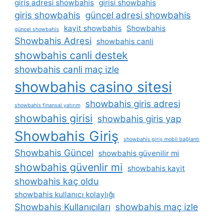
giris adresi showbahis
girisi showbahis
giris showbahis
güncel adresi showbahis
kayit showbahis
Showbahis
güncel showbahis
Showbahis Adresi
showbahis canli
showbahis canli destek
showbahis canli maç izle
showbahis casino sitesi
showbahis giris adresi
showbahis finansal yatırım
showbahis girisi
showbahis giris yap
Showbahis Giriş
showbahis giriş mobil bağlantı
Showbahis Güncel
showbahis güvenilir mi
showbahis güvenlir mi
showbahis kayit
showbahis kaç oldu
showbahis kullanıcı kolaylığı
Showbahis Kullanıcıları
showbahis maç izle