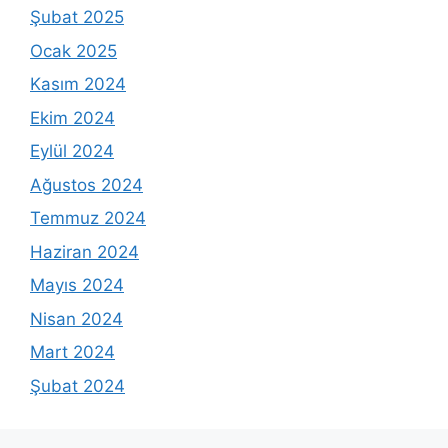
Şubat 2025
Ocak 2025
Kasım 2024
Ekim 2024
Eylül 2024
Ağustos 2024
Temmuz 2024
Haziran 2024
Mayıs 2024
Nisan 2024
Mart 2024
Şubat 2024