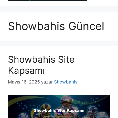
Showbahis Güncel
Showbahis Site
Kapsamı
Mayıs 16, 2025
yazar
Showbahis