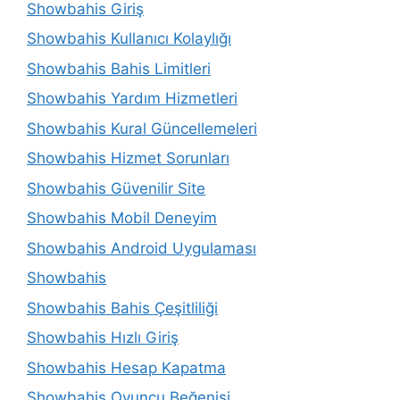
Showbahis Giriş
Showbahis Kullanıcı Kolaylığı
Showbahis Bahis Limitleri
Showbahis Yardım Hizmetleri
Showbahis Kural Güncellemeleri
Showbahis Hizmet Sorunları
Showbahis Güvenilir Site
Showbahis Mobil Deneyim
Showbahis Android Uygulaması
Showbahis
Showbahis Bahis Çeşitliliği
Showbahis Hızlı Giriş
Showbahis Hesap Kapatma
Showbahis Oyuncu Beğenisi