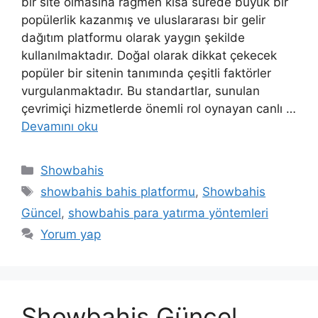
bir site olmasına rağmen kısa sürede büyük bir
popülerlik kazanmış ve uluslararası bir gelir
dağıtım platformu olarak yaygın şekilde
kullanılmaktadır. Doğal olarak dikkat çekecek
popüler bir sitenin tanımında çeşitli faktörler
vurgulanmaktadır. Bu standartlar, sunulan
çevrimiçi hizmetlerde önemli rol oynayan canlı …
Devamını oku
Kategoriler
Showbahis
Etiketler
showbahis bahis platformu
,
Showbahis
Güncel
,
showbahis para yatırma yöntemleri
Yorum yap
Showbahis Güncel