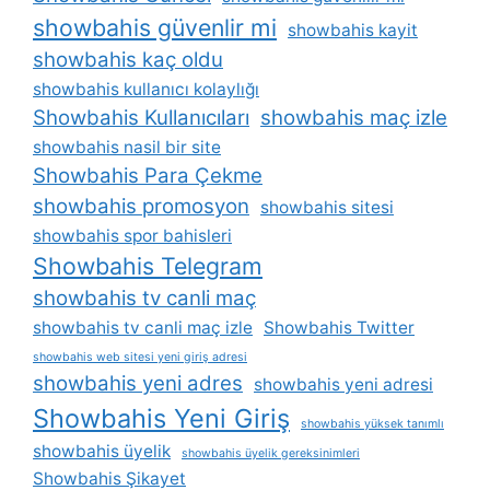
showbahis güvenlir mi
showbahis kayit
showbahis kaç oldu
showbahis kullanıcı kolaylığı
Showbahis Kullanıcıları
showbahis maç izle
showbahis nasil bir site
Showbahis Para Çekme
showbahis promosyon
showbahis sitesi
showbahis spor bahisleri
Showbahis Telegram
showbahis tv canli maç
showbahis tv canli maç izle
Showbahis Twitter
showbahis web sitesi yeni giriş adresi
showbahis yeni adres
showbahis yeni adresi
Showbahis Yeni Giriş
showbahis yüksek tanımlı
showbahis üyelik
showbahis üyelik gereksinimleri
Showbahis Şikayet