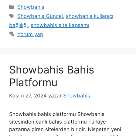
Kategoriler
Showbahis
Etiketler
Showbahis Güncel
,
showbahis kullanıcı
bağlılığı
,
showbahis site kapsamı
Yorum yap
Showbahis Bahis
Platformu
Kasım 27, 2024
yazar
Showbahis
Showbahis bahis platformu Showbahis
sitesinden canlı bahis platformu Türkiye
pazarına giren sitelerden biridir. Nispeten yeni