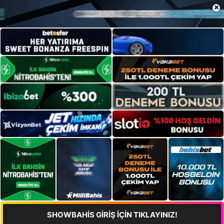
×
SHOWBAHİS GİRİŞ İÇİN TIKLAYINIZ!