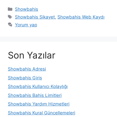
Kategoriler
Showbahis
Etiketler
Showbahis Şikayet
,
Showbahis Web Kaydı
Yorum yap
Son Yazılar
Showbahis Adresi
Showbahis Giriş
Showbahis Kullanıcı Kolaylığı
Showbahis Bahis Limitleri
Showbahis Yardım Hizmetleri
Showbahis Kural Güncellemeleri