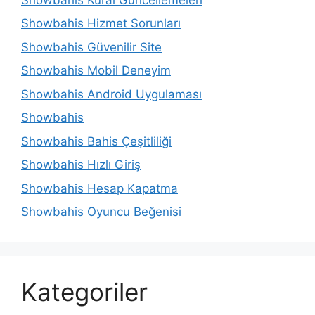
Showbahis Hizmet Sorunları
Showbahis Güvenilir Site
Showbahis Mobil Deneyim
Showbahis Android Uygulaması
Showbahis
Showbahis Bahis Çeşitliliği
Showbahis Hızlı Giriş
Showbahis Hesap Kapatma
Showbahis Oyuncu Beğenisi
Kategoriler