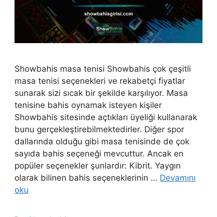
Showbahis masa tenisi Showbahis çok çeşitli
masa tenisi seçenekleri ve rekabetçi fiyatlar
sunarak sizi sıcak bir şekilde karşılıyor. Masa
tenisine bahis oynamak isteyen kişiler
Showbahis sitesinde açtıkları üyeliği kullanarak
bunu gerçekleştirebilmektedirler. Diğer spor
dallarında olduğu gibi masa tenisinde de çok
sayıda bahis seçeneği mevcuttur. Ancak en
popüler seçenekler şunlardır: Kibrit. Yaygın
olarak bilinen bahis seçeneklerinin …
Devamını
oku