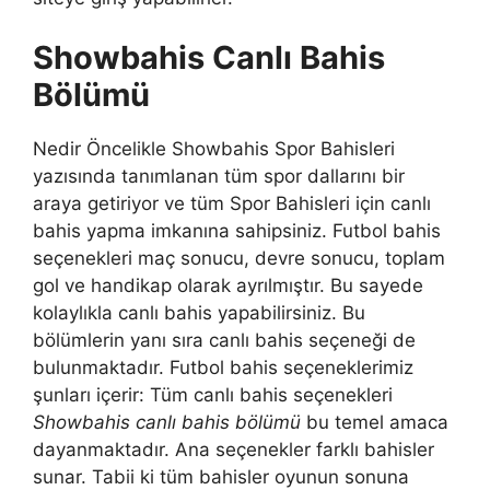
Showbahis Canlı Bahis
Bölümü
Nedir Öncelikle Showbahis Spor Bahisleri
yazısında tanımlanan tüm spor dallarını bir
araya getiriyor ve tüm Spor Bahisleri için canlı
bahis yapma imkanına sahipsiniz. Futbol bahis
seçenekleri maç sonucu, devre sonucu, toplam
gol ve handikap olarak ayrılmıştır. Bu sayede
kolaylıkla canlı bahis yapabilirsiniz. Bu
bölümlerin yanı sıra canlı bahis seçeneği de
bulunmaktadır. Futbol bahis seçeneklerimiz
şunları içerir: Tüm canlı bahis seçenekleri
Showbahis canlı bahis bölümü
bu temel amaca
dayanmaktadır. Ana seçenekler farklı bahisler
sunar. Tabii ki tüm bahisler oyunun sonuna