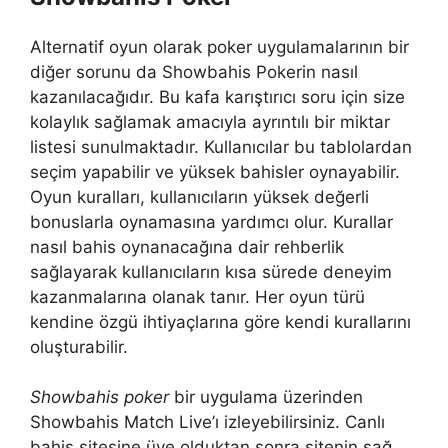
Alternatif oyun olarak poker uygulamalarının bir
diğer sorunu da Showbahis Pokerin nasıl
kazanılacağıdır. Bu kafa karıştırıcı soru için size
kolaylık sağlamak amacıyla ayrıntılı bir miktar
listesi sunulmaktadır. Kullanıcılar bu tablolardan
seçim yapabilir ve yüksek bahisler oynayabilir.
Oyun kuralları, kullanıcıların yüksek değerli
bonuslarla oynamasına yardımcı olur. Kurallar
nasıl bahis oynanacağına dair rehberlik
sağlayarak kullanıcıların kısa sürede deneyim
kazanmalarına olanak tanır. Her oyun türü
kendine özgü ihtiyaçlarına göre kendi kurallarını
oluşturabilir.
Showbahis poker
bir uygulama üzerinden
Showbahis Match Live’ı izleyebilirsiniz. Canlı
bahis sitesine üye olduktan sonra sitenin sağ