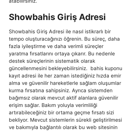
atabilirsiniz.
Showbahis Giriş Adresi
Showbahis Giriş Adresi ile nasıl istikrarlı bir
tempo oluşturacağınızı öğrenin. Bu süreç, daha
fazla iyileştirme ve daha verimli süreçler
yaratma fırsatlarını ortaya çıkarır. Bu nedenle
destek süreçlerinin sistematik olarak
güncellenmesini bekleyebilirsiniz. bahis kuponu
kayıt adresi ile her zaman istediğiniz hızda emir
alma ve güvenilir hareketlerle sağlam oluşumlar
kurma fırsatına sahipsiniz. Ayrıca sistemden
bağımsız olarak mevcut aktif alanlara güvenilir
erişim sağlar. Bakım yoluyla verimliliği
artırabileceğiniz bir ortama geçme fırsatı sizi
bekliyor. Mevcut sistemlerin sürekli geliştirilmesi
ve bakımıyla bağlantılı olarak bu web sitesinin