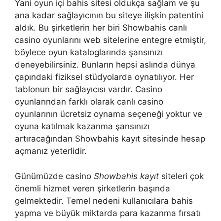
Yani oyun içi bahis sitesi oldukça sağlam ve şu
ana kadar sağlayıcının bu siteye ilişkin patentini
aldık. Bu şirketlerin her biri Showbahis canlı
casino oyunlarını web sitelerine entegre etmiştir,
böylece oyun kataloglarında şansınızı
deneyebilirsiniz. Bunların hepsi aslında dünya
çapındaki fiziksel stüdyolarda oynatılıyor. Her
tablonun bir sağlayıcısı vardır. Casino
oyunlarından farklı olarak canlı casino
oyunlarının ücretsiz oynama seçeneği yoktur ve
oyuna katılmak kazanma şansınızı
artıracağından Showbahis kayıt sitesinde hesap
açmanız yeterlidir.
Günümüzde casino
Showbahis kayıt
siteleri çok
önemli hizmet veren şirketlerin başında
gelmektedir. Temel nedeni kullanıcılara bahis
yapma ve büyük miktarda para kazanma fırsatı