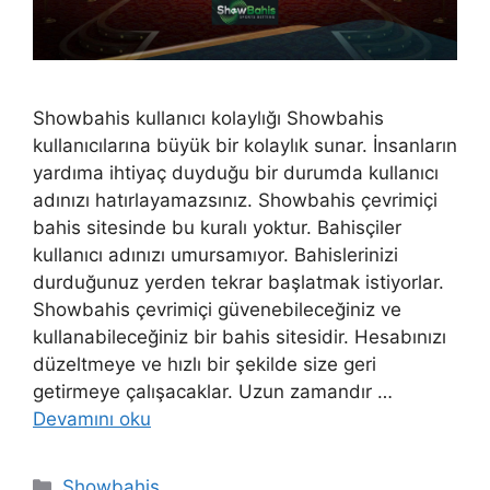
Showbahis kullanıcı kolaylığı Showbahis
kullanıcılarına büyük bir kolaylık sunar. İnsanların
yardıma ihtiyaç duyduğu bir durumda kullanıcı
adınızı hatırlayamazsınız. Showbahis çevrimiçi
bahis sitesinde bu kuralı yoktur. Bahisçiler
kullanıcı adınızı umursamıyor. Bahislerinizi
durduğunuz yerden tekrar başlatmak istiyorlar.
Showbahis çevrimiçi güvenebileceğiniz ve
kullanabileceğiniz bir bahis sitesidir. Hesabınızı
düzeltmeye ve hızlı bir şekilde size geri
getirmeye çalışacaklar. Uzun zamandır …
Devamını oku
Kategoriler
Showbahis