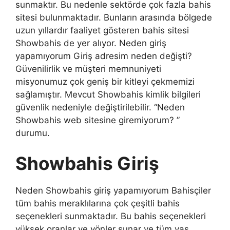
sunmaktır. Bu nedenle sektörde çok fazla bahis
sitesi bulunmaktadır. Bunların arasında bölgede
uzun yıllardır faaliyet gösteren bahis sitesi
Showbahis de yer alıyor. Neden giriş
yapamıyorum Giriş adresim neden değişti?
Güvenilirlik ve müşteri memnuniyeti
misyonumuz çok geniş bir kitleyi çekmemizi
sağlamıştır. Mevcut Showbahis kimlik bilgileri
güvenlik nedeniyle değiştirilebilir. “Neden
Showbahis web sitesine giremiyorum? ”
durumu.
Showbahis Giriş
Neden Showbahis giriş yapamıyorum Bahisçiler
tüm bahis meraklılarına çok çeşitli bahis
seçenekleri sunmaktadır. Bu bahis seçenekleri
yüksek oranlar ve yönler sunar ve tüm yaş