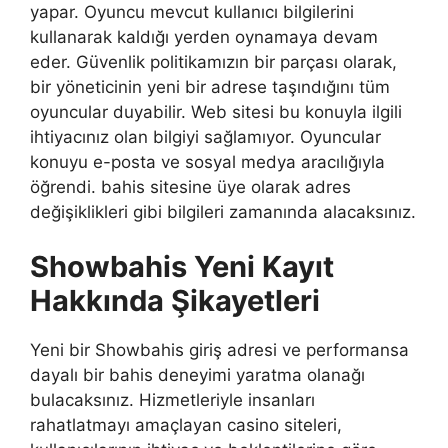
yapar. Oyuncu mevcut kullanıcı bilgilerini
kullanarak kaldığı yerden oynamaya devam
eder. Güvenlik politikamızın bir parçası olarak,
bir yöneticinin yeni bir adrese taşındığını tüm
oyuncular duyabilir. Web sitesi bu konuyla ilgili
ihtiyacınız olan bilgiyi sağlamıyor. Oyuncular
konuyu e-posta ve sosyal medya aracılığıyla
öğrendi. bahis sitesine üye olarak adres
değişiklikleri gibi bilgileri zamanında alacaksınız.
Showbahis Yeni Kayıt
Hakkında Şikayetleri
Yeni bir Showbahis giriş adresi ve performansa
dayalı bir bahis deneyimi yaratma olanağı
bulacaksınız. Hizmetleriyle insanları
rahatlatmayı amaçlayan casino siteleri,