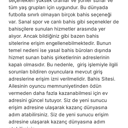
seçenekleri yüksek oranlar ve yönler sunar ve
tüm yaş grupları için uygundur. Bu dünyada
futbolla sınırlı olmayan birçok bahis seçeneği
var. Sanal spor ve canlı bahis gibi seçenekler de
bahisçilere sunulan hizmetler arasında yer
alıyor. Ancak bildiğiniz gibi bazen bahis
sitelerine erişim engellenebilmektedir. Bunun
temel nedeni ise yasal bahis büroları dışında
hizmet sunan bahis şirketlerinin adreslerinin
kapalı olmasıdır. Bu nedenle, giriş işlemiyle ilgili
sorunları bildiren oyunculara mevcut giriş
adreslerine erişim izni verilmelidir. Bahis Sitesi.
Ailesinin oyuncu memnuniyetinden ödün
vermeden daha fazla kazanabilmesi için ev
adresini güncel tutuyor. Siz de yeni sunucu
erişim adresine ulaşarak kazanç dünyasına
adım atabilirsiniz. Siz de yeni sunucu erişim
adresine ulaşarak kazanç dünyasına adım