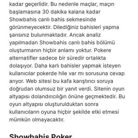
kadar geçerlidir. Bu nedenle maçlar, maçın
başlamasına 30 dakika kalana kadar
Showbahis canlı bahis sekmesinde
görünmeyecektir. Dilediğiniz bahisleri yapma
şansınız bulunmaktadır. Ancak analiz
yapılmadan Showbahis canlı bahis bölümü
oluşturmanın hiçbir anlamı yoktur. Pokere
alternatifler sadece bir süredir ortalıkta
dolaşıyor. Daha karlı bahisler yapmak isteyen
kullanıcılar pokerde hile var mı sorusuna cevap
arıyor. Web sitesi bu kafa karıştırıcı soruya
doğrudan olumsuz bir yanıt verdi. Sitenin oyun
altyapısı dolandırıcılığın önüne geçmektedir. Bu
oyun altyapısı oluşturulduktan sonra
kullanıcıların oyuna hiçbir şekilde etki etmesi
mümkün olmayacaktır.
Showbahis Poker