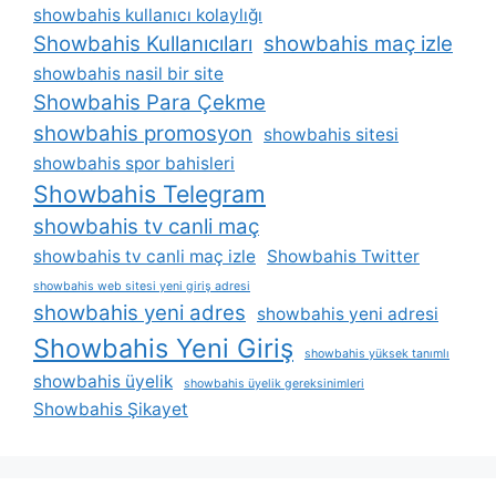
showbahis kullanıcı kolaylığı
Showbahis Kullanıcıları
showbahis maç izle
showbahis nasil bir site
Showbahis Para Çekme
showbahis promosyon
showbahis sitesi
showbahis spor bahisleri
Showbahis Telegram
showbahis tv canli maç
showbahis tv canli maç izle
Showbahis Twitter
showbahis web sitesi yeni giriş adresi
showbahis yeni adres
showbahis yeni adresi
Showbahis Yeni Giriş
showbahis yüksek tanımlı
showbahis üyelik
showbahis üyelik gereksinimleri
Showbahis Şikayet