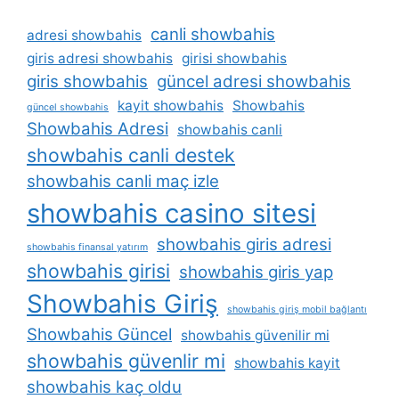
canli showbahis
adresi showbahis
giris adresi showbahis
girisi showbahis
giris showbahis
güncel adresi showbahis
kayit showbahis
Showbahis
güncel showbahis
Showbahis Adresi
showbahis canli
showbahis canli destek
showbahis canli maç izle
showbahis casino sitesi
showbahis giris adresi
showbahis finansal yatırım
showbahis girisi
showbahis giris yap
Showbahis Giriş
showbahis giriş mobil bağlantı
Showbahis Güncel
showbahis güvenilir mi
showbahis güvenlir mi
showbahis kayit
showbahis kaç oldu