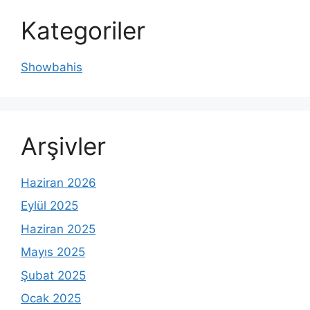
Kategoriler
Showbahis
Arşivler
Haziran 2026
Eylül 2025
Haziran 2025
Mayıs 2025
Şubat 2025
Ocak 2025