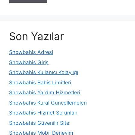
Son Yazılar
Showbahis Adresi
Showbahis Giriş
Showbahis Kullanıcı Kolaylığı
Showbahis Bahis Limitleri
Showbahis Yardım Hizmetleri
Showbahis Kural Güncellemeleri
Showbahis Hizmet Sorunları
Showbahis Güvenilir Site
Showbahis Mobil Deneyim