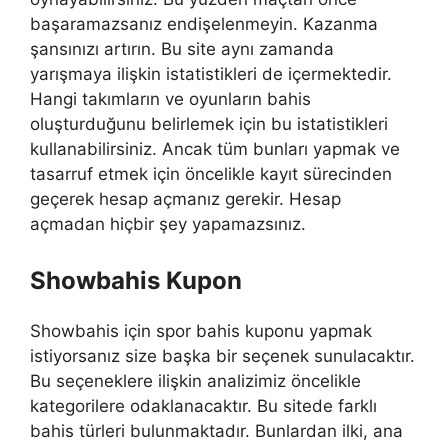
başaramazsanız endişelenmeyin. Kazanma
şansınızı artırın. Bu site aynı zamanda
yarışmaya ilişkin istatistikleri de içermektedir.
Hangi takımların ve oyunların bahis
oluşturduğunu belirlemek için bu istatistikleri
kullanabilirsiniz. Ancak tüm bunları yapmak ve
tasarruf etmek için öncelikle kayıt sürecinden
geçerek hesap açmanız gerekir. Hesap
açmadan hiçbir şey yapamazsınız.
Showbahis Kupon
Showbahis için spor bahis kuponu yapmak
istiyorsanız size başka bir seçenek sunulacaktır.
Bu seçeneklere ilişkin analizimiz öncelikle
kategorilere odaklanacaktır. Bu sitede farklı
bahis türleri bulunmaktadır. Bunlardan ilki, ana