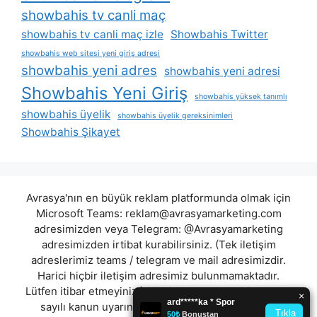
showbahis tv canli maç
showbahis tv canli maç izle
Showbahis Twitter
showbahis web sitesi yeni giriş adresi
showbahis yeni adres
showbahis yeni adresi
Showbahis Yeni Giriş
showbahis yüksek tanımlı
showbahis üyelik
showbahis üyelik gereksinimleri
Showbahis Şikayet
Avrasya'nın en büyük reklam platformunda olmak için
Microsoft Teams:
reklam@avrasyamarketing.com
adresimizden veya Telegram: @Avrasyamarketing
adresimizden irtibat kurabilirsiniz. (Tek iletişim
adreslerimiz teams / telegram ve mail adresimizdir.
Harici hiçbir iletişim adresimiz bulunmamaktadır.
Lütfen itibar etmeyiniz.) Türkiye yasalarına göre 7258
sayılı kanun uyarınca yasa dışı bahis oynamanın