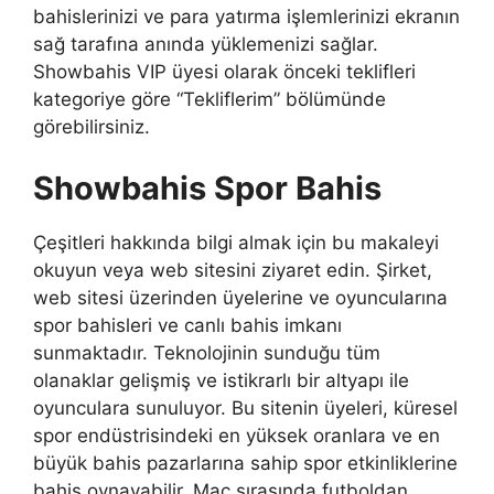
bahislerinizi ve para yatırma işlemlerinizi ekranın
sağ tarafına anında yüklemenizi sağlar.
Showbahis VIP üyesi olarak önceki teklifleri
kategoriye göre “Tekliflerim” bölümünde
görebilirsiniz.
Showbahis Spor Bahis
Çeşitleri hakkında bilgi almak için bu makaleyi
okuyun veya web sitesini ziyaret edin. Şirket,
web sitesi üzerinden üyelerine ve oyuncularına
spor bahisleri ve canlı bahis imkanı
sunmaktadır. Teknolojinin sunduğu tüm
olanaklar gelişmiş ve istikrarlı bir altyapı ile
oyunculara sunuluyor. Bu sitenin üyeleri, küresel
spor endüstrisindeki en yüksek oranlara ve en
büyük bahis pazarlarına sahip spor etkinliklerine
bahis oynayabilir. Maç sırasında futboldan