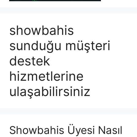
showbahis
sunduğu müşteri
destek
hizmetlerine
ulaşabilirsiniz
Showbahis Üyesi Nasıl