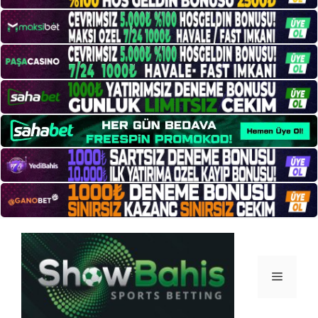
İçeriğe
atla
Menü