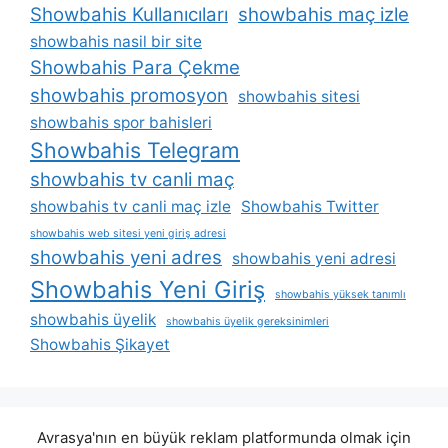
Showbahis Kullanıcıları
showbahis maç izle
showbahis nasil bir site
Showbahis Para Çekme
showbahis promosyon
showbahis sitesi
showbahis spor bahisleri
Showbahis Telegram
showbahis tv canli maç
showbahis tv canli maç izle
Showbahis Twitter
showbahis web sitesi yeni giriş adresi
showbahis yeni adres
showbahis yeni adresi
Showbahis Yeni Giriş
showbahis yüksek tanımlı
showbahis üyelik
showbahis üyelik gereksinimleri
Showbahis Şikayet
Avrasya'nın en büyük reklam platformunda olmak için