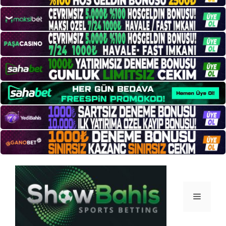
İçeriğe
atla
Menü