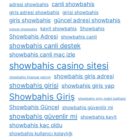
canli showbahis
adresi showbahis
giris adresi showbahis
girisi showbahis
giris showbahis
güncel adresi showbahis
kayit showbahis
Showbahis
güncel showbahis
Showbahis Adresi
showbahis canli
showbahis canli destek
showbahis canli maç izle
showbahis casino sitesi
showbahis giris adresi
showbahis finansal yatırım
showbahis girisi
showbahis giris yap
Showbahis Giriş
showbahis giriş mobil bağlantı
Showbahis Güncel
showbahis güvenilir mi
showbahis güvenlir mi
showbahis kayit
showbahis kaç oldu
showbahis kullanıcı kolaylığı