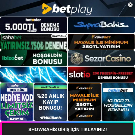
×
SHOWBAHİS GİRİŞ İÇİN TIKLAYINIZ!