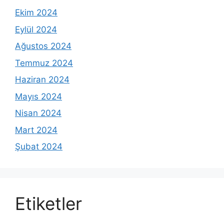
Ekim 2024
Eylül 2024
Ağustos 2024
Temmuz 2024
Haziran 2024
Mayıs 2024
Nisan 2024
Mart 2024
Şubat 2024
Etiketler