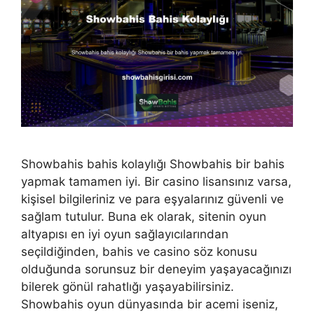
Showbahis bahis kolaylığı Showbahis bir bahis
yapmak tamamen iyi. Bir casino lisansınız varsa,
kişisel bilgileriniz ve para eşyalarınız güvenli ve
sağlam tutulur. Buna ek olarak, sitenin oyun
altyapısı en iyi oyun sağlayıcılarından
seçildiğinden, bahis ve casino söz konusu
olduğunda sorunsuz bir deneyim yaşayacağınızı
bilerek gönül rahatlığı yaşayabilirsiniz.
Showbahis oyun dünyasında bir acemi iseniz,