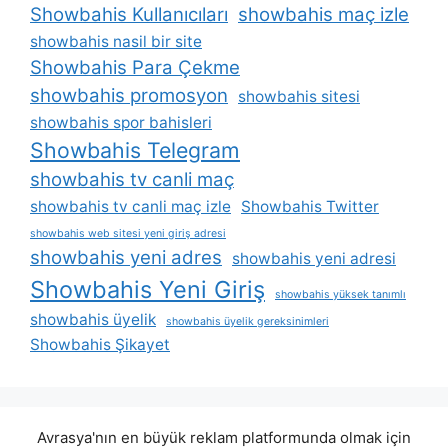
Showbahis Kullanıcıları
showbahis maç izle
showbahis nasil bir site
Showbahis Para Çekme
showbahis promosyon
showbahis sitesi
showbahis spor bahisleri
Showbahis Telegram
showbahis tv canli maç
showbahis tv canli maç izle
Showbahis Twitter
showbahis web sitesi yeni giriş adresi
showbahis yeni adres
showbahis yeni adresi
Showbahis Yeni Giriş
showbahis yüksek tanımlı
showbahis üyelik
showbahis üyelik gereksinimleri
Showbahis Şikayet
Avrasya'nın en büyük reklam platformunda olmak için