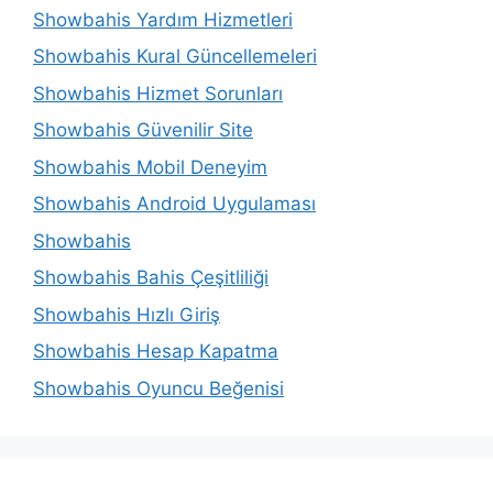
Showbahis Yardım Hizmetleri
Showbahis Kural Güncellemeleri
Showbahis Hizmet Sorunları
Showbahis Güvenilir Site
Showbahis Mobil Deneyim
Showbahis Android Uygulaması
Showbahis
Showbahis Bahis Çeşitliliği
Showbahis Hızlı Giriş
Showbahis Hesap Kapatma
Showbahis Oyuncu Beğenisi