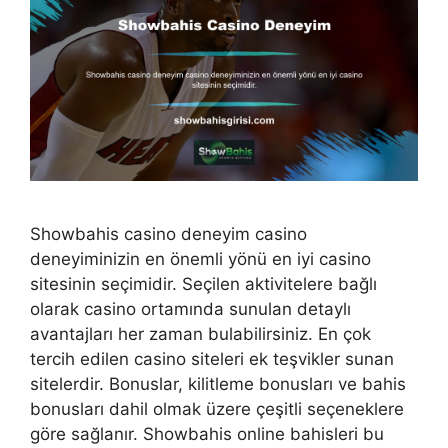
Showbahis casino deneyim casino
deneyiminizin en önemli yönü en iyi casino
sitesinin seçimidir. Seçilen aktivitelere bağlı
olarak casino ortamında sunulan detaylı
avantajları her zaman bulabilirsiniz. En çok
tercih edilen casino siteleri ek teşvikler sunan
sitelerdir. Bonuslar, kilitleme bonusları ve bahis
bonusları dahil olmak üzere çeşitli seçeneklere
göre sağlanır. Showbahis online bahisleri bu