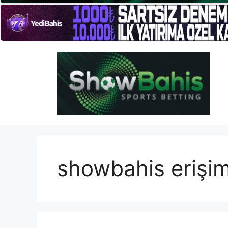
İçeriğe
atla
showbahis erişim