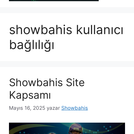
showbahis kullanıcı
bağlılığı
Showbahis Site
Kapsamı
Mayıs 16, 2025
yazar
Showbahis