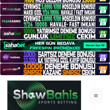
İçeriğe
atla
Menü