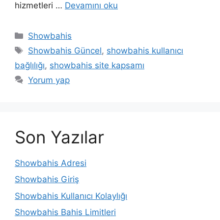
hizmetleri …
Devamını oku
Kategoriler
Showbahis
Etiketler
Showbahis Güncel
,
showbahis kullanıcı
bağlılığı
,
showbahis site kapsamı
Yorum yap
Son Yazılar
Showbahis Adresi
Showbahis Giriş
Showbahis Kullanıcı Kolaylığı
Showbahis Bahis Limitleri