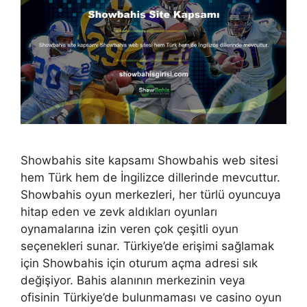
Showbahis site kapsamı Showbahis web sitesi
hem Türk hem de İngilizce dillerinde mevcuttur.
Showbahis oyun merkezleri, her türlü oyuncuya
hitap eden ve zevk aldıkları oyunları
oynamalarına izin veren çok çeşitli oyun
seçenekleri sunar. Türkiye’de erişimi sağlamak
için Showbahis için oturum açma adresi sık
değişiyor. Bahis alanının merkezinin veya
ofisinin Türkiye’de bulunmaması ve casino oyun