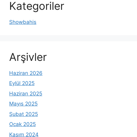
Kategoriler
Showbahis
Arşivler
Haziran 2026
Eylül 2025
Haziran 2025
Mayıs 2025
Şubat 2025
Ocak 2025
Kasım 2024