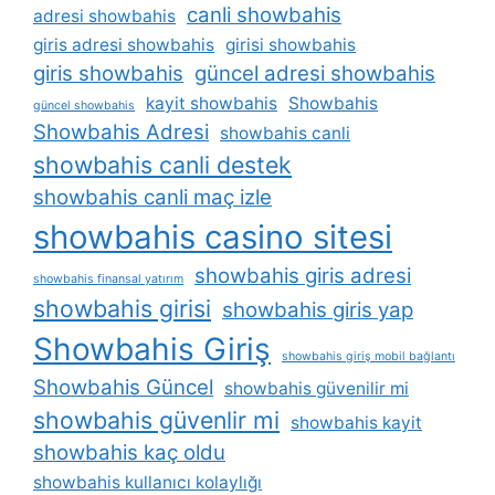
canli showbahis
adresi showbahis
giris adresi showbahis
girisi showbahis
giris showbahis
güncel adresi showbahis
kayit showbahis
Showbahis
güncel showbahis
Showbahis Adresi
showbahis canli
showbahis canli destek
showbahis canli maç izle
showbahis casino sitesi
showbahis giris adresi
showbahis finansal yatırım
showbahis girisi
showbahis giris yap
Showbahis Giriş
showbahis giriş mobil bağlantı
Showbahis Güncel
showbahis güvenilir mi
showbahis güvenlir mi
showbahis kayit
showbahis kaç oldu
showbahis kullanıcı kolaylığı