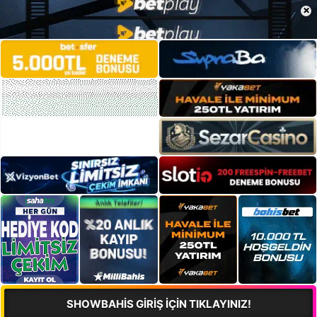
×
SHOWBAHİS GİRİŞ İÇİN TIKLAYINIZ!