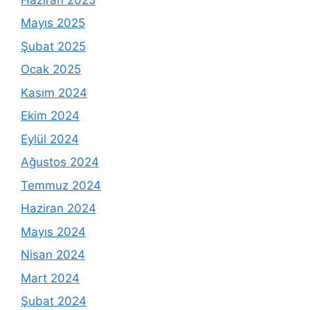
Mayıs 2025
Şubat 2025
Ocak 2025
Kasım 2024
Ekim 2024
Eylül 2024
Ağustos 2024
Temmuz 2024
Haziran 2024
Mayıs 2024
Nisan 2024
Mart 2024
Şubat 2024