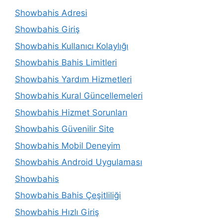
Showbahis Adresi
Showbahis Giriş
Showbahis Kullanıcı Kolaylığı
Showbahis Bahis Limitleri
Showbahis Yardım Hizmetleri
Showbahis Kural Güncellemeleri
Showbahis Hizmet Sorunları
Showbahis Güvenilir Site
Showbahis Mobil Deneyim
Showbahis Android Uygulaması
Showbahis
Showbahis Bahis Çeşitliliği
Showbahis Hızlı Giriş