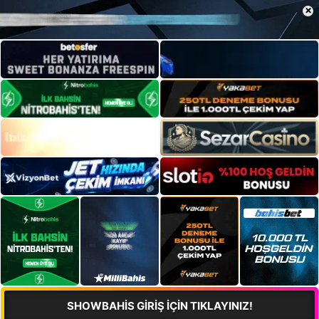
×
SHOWBAHİS GİRİŞ İÇİN TIKLAYINIZ!