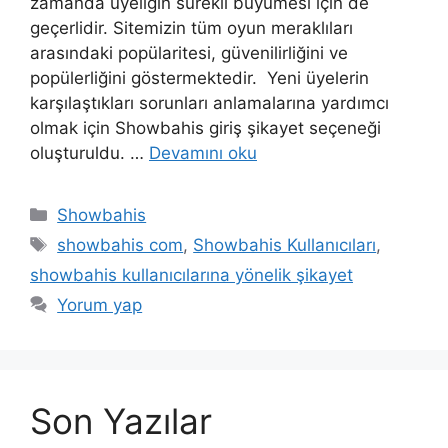
zamanda üyeliğin sürekli büyümesi için de
geçerlidir. Sitemizin tüm oyun meraklıları
arasındaki popülaritesi, güvenilirliğini ve
popülerliğini göstermektedir. Yeni üyelerin
karşılaştıkları sorunları anlamalarına yardımcı
olmak için Showbahis giriş şikayet seçeneği
oluşturuldu. …
Devamını oku
Kategoriler
Showbahis
Etiketler
showbahis com
,
Showbahis Kullanıcıları
,
showbahis kullanıcılarına yönelik şikayet
Yorum yap
Son Yazılar