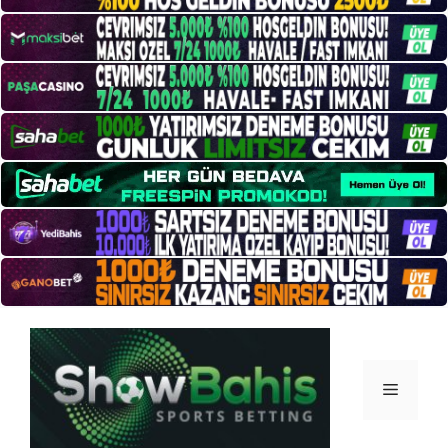
İçeriğe
atla
Menü