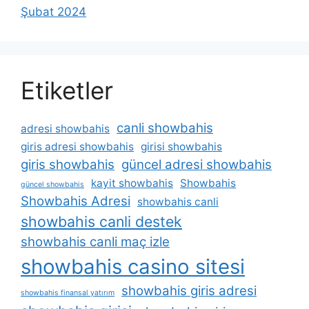
Şubat 2024
Etiketler
canli showbahis
adresi showbahis
giris adresi showbahis
girisi showbahis
giris showbahis
güncel adresi showbahis
kayit showbahis
Showbahis
güncel showbahis
Showbahis Adresi
showbahis canli
showbahis canli destek
showbahis canli maç izle
showbahis casino sitesi
showbahis giris adresi
showbahis finansal yatırım