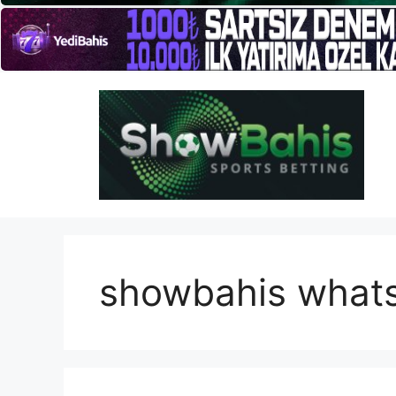
İçeriğe
atla
showbahis what